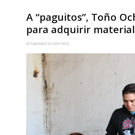
A “paguitos”, Toño O
para adquirir materia
ACTUALIZADO EL
03/07/2023