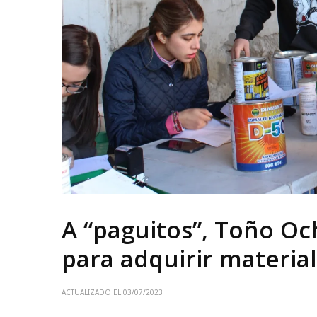
A “paguitos”, Toño O
para adquirir materia
ACTUALIZADO EL
03/07/2023