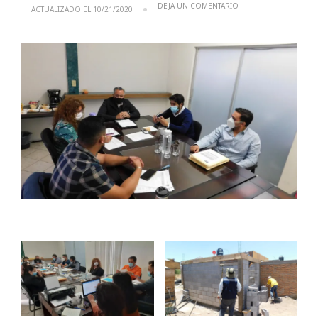
EN
DEJA UN COMENTARIO
ACTUALIZADO EL
10/21/2020
INMUVI
LICITA
OBRAS
DEL
PROGRAMA
MUNICIPAL
DE
VIVIENDA
2020