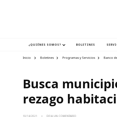
¿QUIÉNES SOMOS?
BOLETINES
SERVI
Inicio
Boletines
Programas y Servicios
Banco de
Busca municipi
rezago habitac
EN
10/14/2021
DEJA UN COMENTARIO